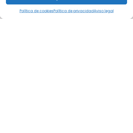
Política de cookies
Política de privacidad
Aviso legal
Daily newsletter
SUSCRIBIRSE
Lorem ipsum dolor sit amet, consectetur adipiscing elit, sed do